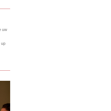
e uw
p up