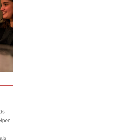
nds
elpen
als