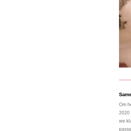
Same
Om he
2020 
we kl
passe