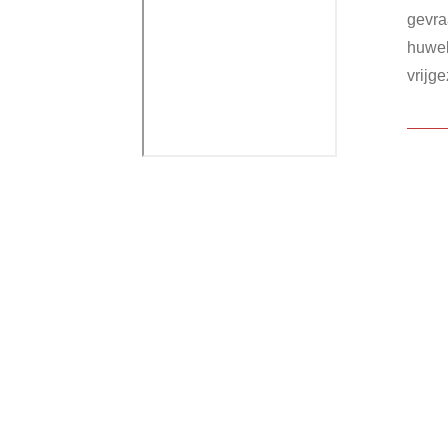
gevra
huwel
vrijg