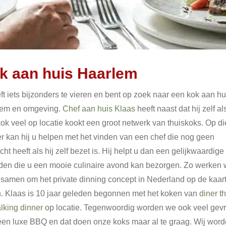
k aan huis Haarlem
ft iets bijzonders te vieren en bent op zoek naar een kok aan hui
lem en omgeving.
Chef aan huis Klaas
heeft naast dat hij zelf al
kok veel op locatie kookt een groot netwerk van thuiskoks. Op di
r kan hij u helpen met het vinden van een chef die nog geen
ht heeft als hij zelf bezet is. Hij helpt u dan een gelijkwaardige
nden die u een mooie culinaire avond kan bezorgen. Zo werken w
 samen om het private dinning concept in Nederland op de kaart
n. Klaas is 10 jaar geleden begonnen met het koken van
diner t
lking dinner
op locatie. Tegenwoordig worden we ook veel gev
een luxe BBQ en dat doen onze koks maar al te graag. Wij wor