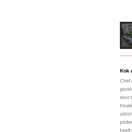
Kok 
Chef 
gezel
door 
houde
uitzo
probe
heeft