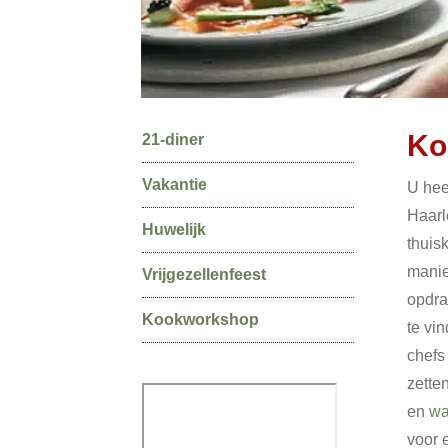
Secundaire
Ko
21-diner
Sidebar
Vakantie
U hee
Haar
Huwelijk
thuis
manie
Vrijgezellenfeest
opdrac
Kookworkshop
te vi
chefs
zette
en
wa
voor 