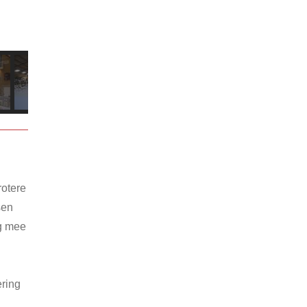
rotere
sen
ng mee
ering