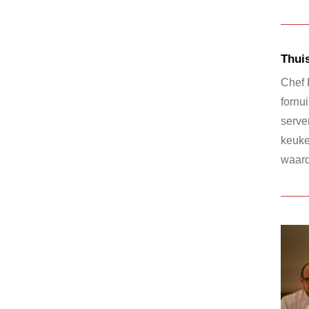
Thui
Chef 
fornu
serve
keuke
waard