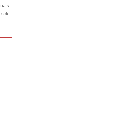
zoals
r ook