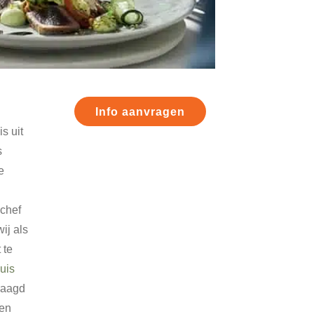
Primaire
Info aanvragen
Sidebar
s uit
s
e
 chef
ij als
 te
huis
raagd
den