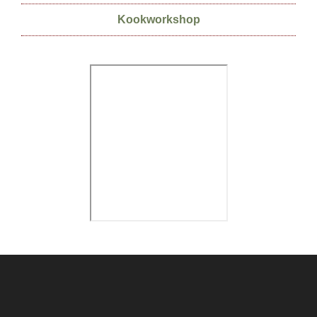
Kookworkshop
Footer