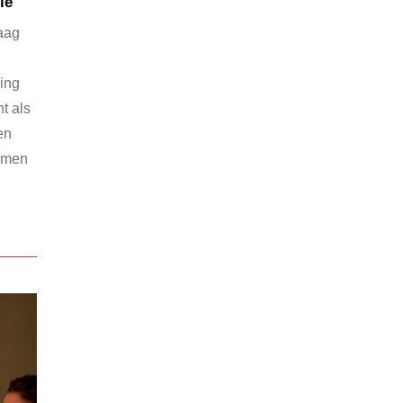
ie
aag
ing
t als
en
nemen