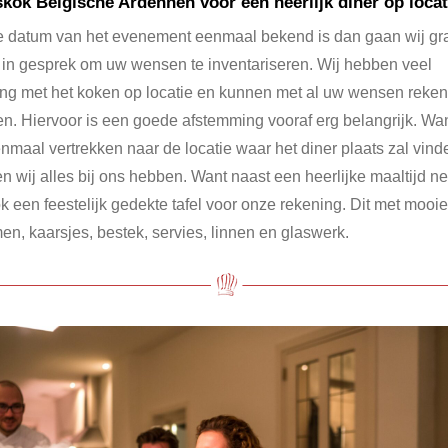
kok Belgische Ardennen voor een heerlijk diner op locat
e datum van het evenement eenmaal bekend is dan gaan wij gr
 in gesprek om uw wensen te inventariseren. Wij hebben veel
ing met het koken op locatie en kunnen met al uw wensen reken
n. Hiervoor is een goede afstemming vooraf erg belangrijk. Wan
enmaal vertrekken naar de locatie waar het diner plaats zal vind
n wij alles bij ons hebben. Want naast een heerlijke maaltijd 
ok een feestelijk gedekte tafel voor onze rekening. Dit met mooie
en, kaarsjes, bestek, servies, linnen en glaswerk.