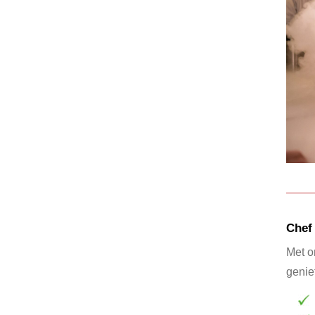
Chef 
Met o
genie