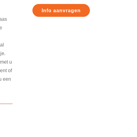
Primaire
Info aanvragen
Sidebar
laas
xe
al
je.
 met u
ent of
u een