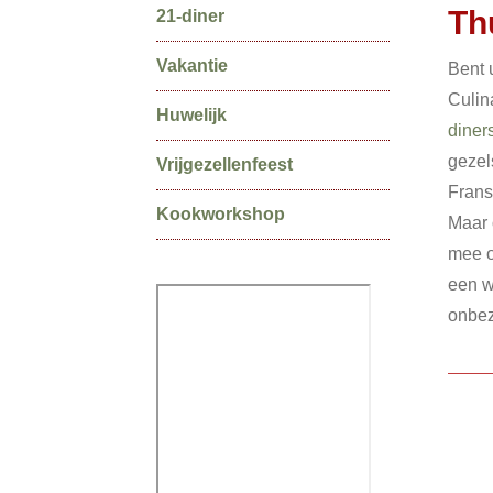
Secundaire
Th
21-diner
Sidebar
Vakantie
Bent 
Culina
Huwelijk
diner
gezel
Vrijgezellenfeest
Frans
Kookworkshop
Maar 
mee o
een w
onbez