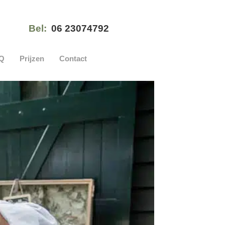
Bel:
06 23074792
Q
Prijzen
Contact