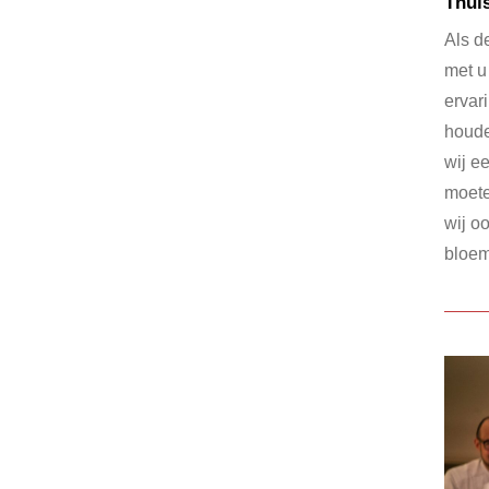
Thuis
Als d
met u
ervar
houde
wij e
moete
wij o
bloem