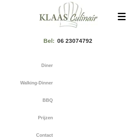
Spring
Door
Spring
Spring
Spring
naar
naar
naar
naar
naar
de
de
de
de
de
hoofdnavigatie
hoofd
eerste
tweede
voettekst
Klaas
Kok
Culinair
inhoud
sidebar
sidebar
Bel:
06 23074792
aan
huis
Diner
Walking-Dinner
BBQ
Prijzen
Contact